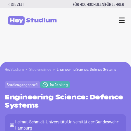
Zum
|
DIE ZEIT
FÜR HOCHSCHULEN
FÜR LEHRER
Inhalt
springen
HeyStudium
Studiengänge
Engineering Science: Defence Systems
Studiengangsprofil
Im Ranking
Engineering Science: Defence
Systems
Helmut-Schmidt-Universität/Universität der Bundeswehr
Hamburg