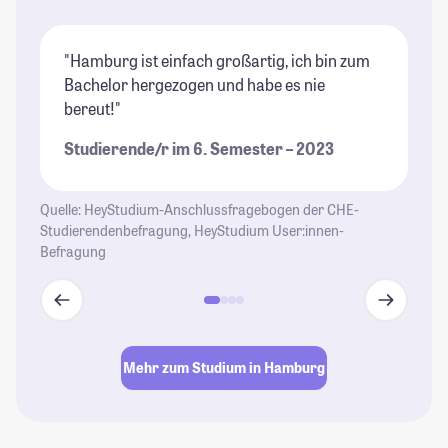
"Hamburg ist einfach großartig, ich bin zum
"E
Bachelor hergezogen und habe es nie
es
bereut!"
si
St
Studierende/r im 6. Semester – 2023
je
St
Quelle: HeyStudium-Anschlussfragebogen der CHE-
Studierendenbefragung, HeyStudium User:innen-
Befragung
Mehr zum Studium in Hamburg