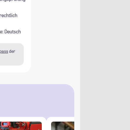
rechtlich
e: Deutsch
pass
der