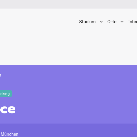
Studium
Orte
Inte
e
anking
ce
t München