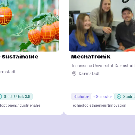
 Sustainable
Mechatronik
Technische Universität Darmstadt
armstadt
Darmstadt
Studi-Urteil: 3.8
Bachelor
6 Semester
Studi-U
loptionen
Industrienähe
Technologie
Ingenieur
Innovation