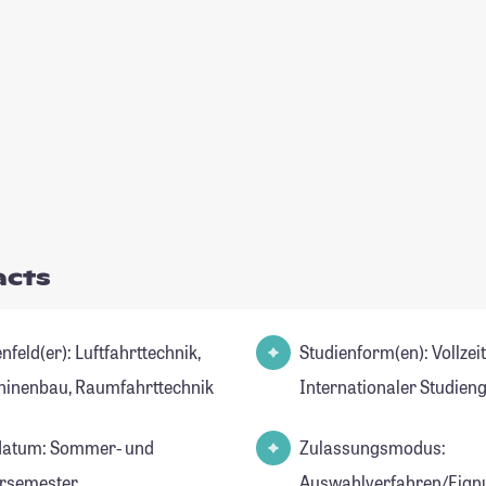
acts
er): Luftfahrttechnik,
Studienform(en): Vollzei
inenbau, Raumfahrttechnik
Internationaler Studien
datum: Sommer- und
Zulassungsmodus:
rsemester
Auswahlverfahren/Eign