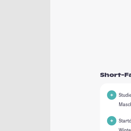
Short-F
Studienfeld(
Masch
Start
Winte