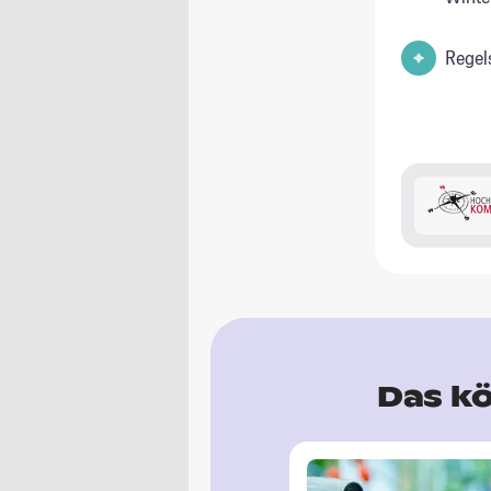
Regel
Das kö