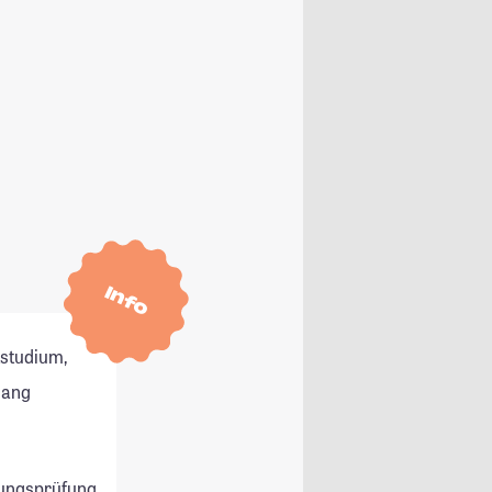
Info
tstudium,
gang
ungsprüfung