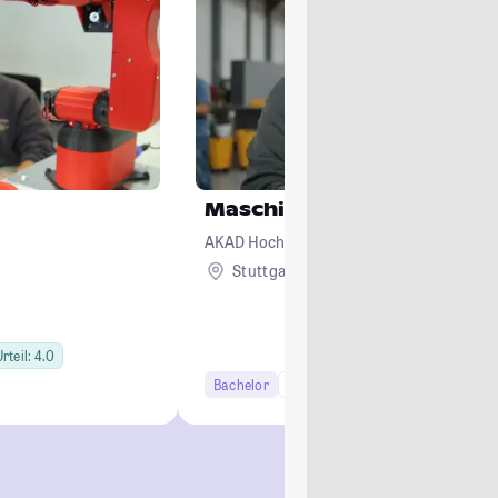
Maschinenbau
AKAD Hochschule Stuttgart - staatlich an
Stuttgart
Remote
rteil: 4.0
Bachelor
6 Semester