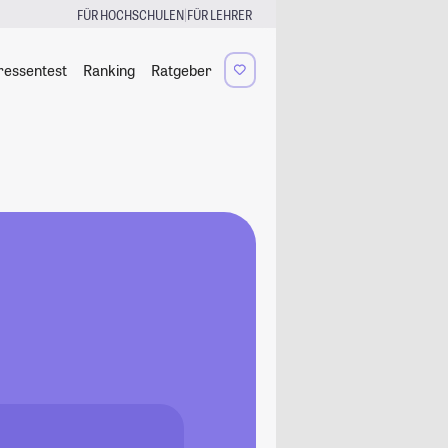
|
FÜR HOCHSCHULEN
FÜR LEHRER
ressentest
Ranking
Ratgeber