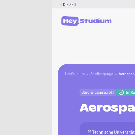
Zum
DIE ZEIT
Inhalt
springen
HeyStudium
Studiengänge
Aerospac
Studiengangsprofil
Im R
Aerospa
Technische Universitä