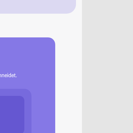
neidet.