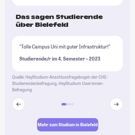
Das sagen Studierende
über Bielefeld
"Tolle Campus Uni mit guter Infrastruktur!"
"D
hä
Studierende/r im 4. Semester – 2023
Re
Ho
ge
Quelle: HeyStudium-Anschlussfragebogen der CHE-
St
Studierendenbefragung, HeyStudium User:innen-
Befragung
me
vi
ak
un
wi
Mehr zum Studium in Bielefeld
Ko
ve