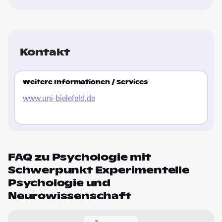
Sp
Ho
ku
sp
Kontakt
zu
ty
St
Weitere Informationen / Services
Bi
www.uni-bielefeld.de
Pa
Le
zu
Ho
de
FAQ zu Psychologie mit
le
Schwerpunkt Experimentelle
Fr
Psychologie und
Neurowissenschaft
St