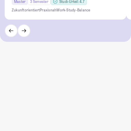
Master
3 Semester
Studi-Urteil: 4.7
Zukunftorientiert
Praxisnah
Work-Study-Balance