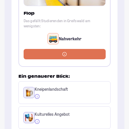
Flop
Das gefällt Studierenden in Greifswald am
wenigsten:
Nahverkehr
Ein genauerer Blick:
Kneipenlandschaft
Kulturelles Angebot