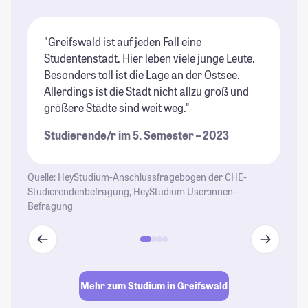
"Greifswald ist auf jeden Fall eine
"I
Studentenstadt. Hier leben viele junge Leute.
un
Besonders toll ist die Lage an der Ostsee.
St
Allerdings ist die Stadt nicht allzu groß und
ma
größere Städte sind weit weg."
de
un
Studierende/r im 5. Semester – 2023
se
St
Quelle: HeyStudium-Anschlussfragebogen der CHE-
Studierendenbefragung, HeyStudium User:innen-
Befragung
Mehr zum Studium in Greifswald