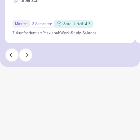
Biberach
Master
3 Semester
Studi-Urteil: 4.7
Zukunftorientiert
Praxisnah
Work-Study-Balance