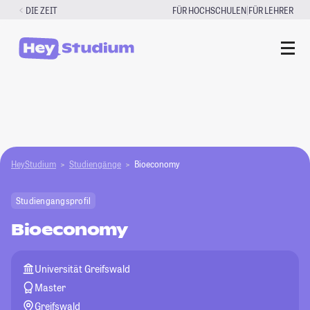
Zum
|
DIE ZEIT
FÜR HOCHSCHULEN
FÜR LEHRER
Inhalt
springen
HeyStudium
Studiengänge
Bioeconomy
Studiengangsprofil
Bioeconomy
Universität Greifswald
Master
Greifswald