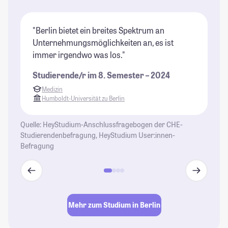
"Berlin bietet ein breites Spektrum an
"B
Unternehmungsmöglichkeiten an, es ist
ri
immer irgendwo was los."
Un
di
Studierende/r im 8. Semester – 2024
wi
Medizin
be
Humboldt-Universität zu Berlin
ga
al
Quelle: HeyStudium-Anschlussfragebogen der CHE-
Un
Studierendenbefragung, HeyStudium User:innen-
St
Befragung
se
En
Gl
Le
Mehr zum Studium in Berlin
St