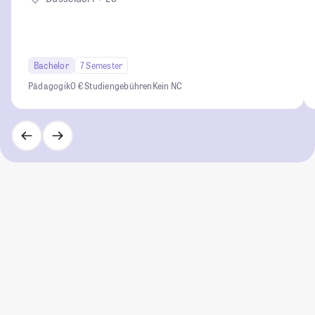
Bachelor
7 Semester
Pädagogik
0 € Studiengebühren
Kein NC