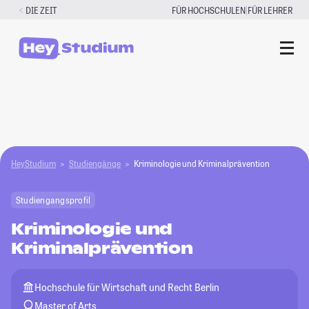
Zum
|
DIE ZEIT
FÜR HOCHSCHULEN
FÜR LEHRER
Inhalt
springen
HeyStudium
Studiengänge
Kriminologie und Kriminalprävention
Studiengangsprofil
Kriminologie und
Kriminalprävention
Hochschule für Wirtschaft und Recht Berlin
Master of Arts