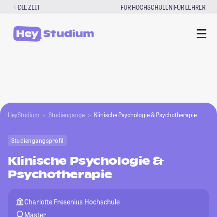
Zum
|
DIE ZEIT
FÜR HOCHSCHULEN
FÜR LEHRER
Inhalt
springen
HeyStudium
Studiengänge
Klinische Psychologie & Psychotherapie
Studiengangsprofil
Klinische Psychologie &
Psychotherapie
Charlotte Fresenius Hochschule
Master