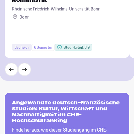
Romanistik
Rheinische Friedrich-Wilhelms-Universität Bonn
Bonn
Bachelor
6 Semester
Studi-Urteil: 3.9
Angewandte deutsch-französische
Studien: Kultur, Wirtschaft und
Nachhaltigkeit im CHE-
Hochschulranking
Finde heraus, wie dieser Studiengang im CHE-