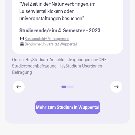
"Viel Zeit in der Natur verbringen, im
"S
Luisenviertel kickern oder
Ba
univeranstaltungen besuchen"
St
Studierende/r im 4. Semester – 2023
Sustainability Management
Bergische Universität Wuppertal
Quelle: HeyStudium-Anschlussfragebogen der CHE-
Studierendenbefragung, HeyStudium User:innen-
Befragung
Mehr zum Studium in Wuppertal