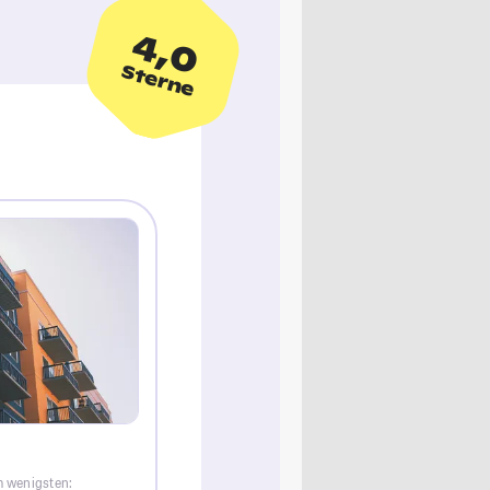
4,0
Sterne
m wenigsten: