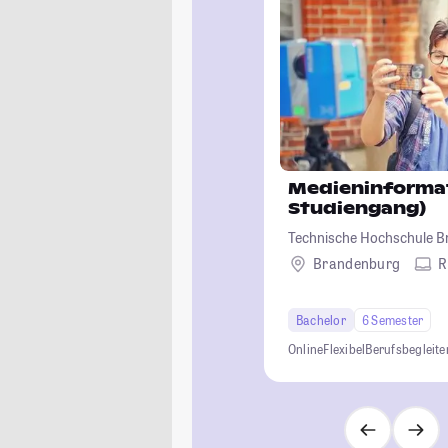
Medieninformat
Studiengang)
Technische Hochschule 
Brandenburg
R
Bachelor
6 Semester
Online
Flexibel
Berufsbegleit