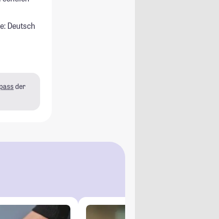
e: Deutsch
pass
der