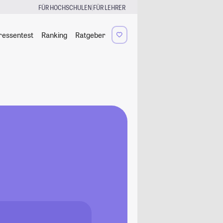
|
FÜR HOCHSCHULEN
FÜR LEHRER
ressentest
Ranking
Ratgeber