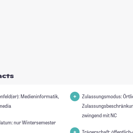
acts
er): Medieninformatik,
Zulassungsmodus: Örtli
media
Zulassungsbeschränkun
zwingend mit NC
datum: nur Wintersemester
Trägerschaft: öffentlich-