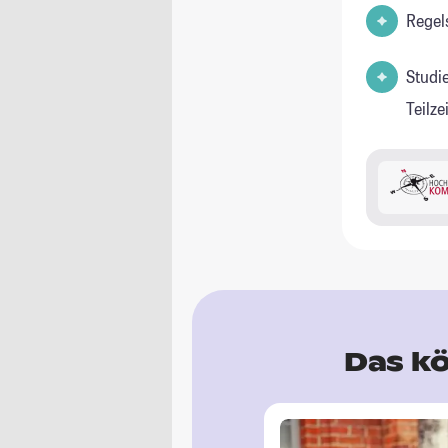
Regel
Studi
Teilz
Das kö