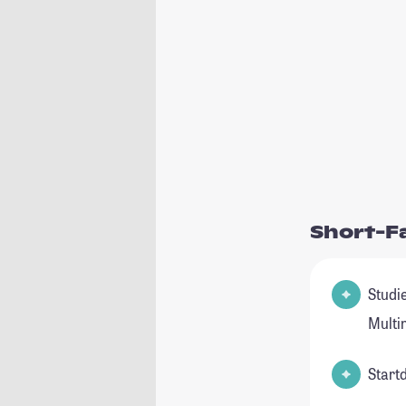
Short-F
Studienfeld(
Multi
Start