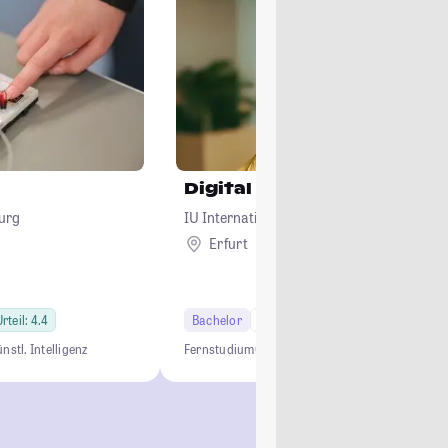
Digital Business
urg
IU Internationale Hochschule
Erfurt
Remote
rteil: 4.4
Bachelor
6 Semester
nstl. Intelligenz
Fernstudium
Online Studium
Business