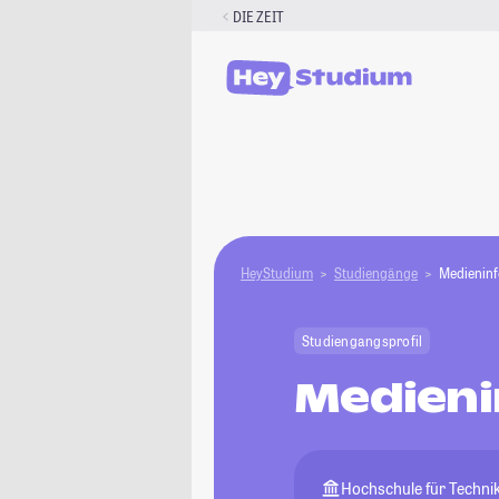
Zum
DIE ZEIT
Inhalt
springen
HeyStudium
Studiengänge
Medieninf
Studiengangsprofil
Medieni
Hochschule für Technik