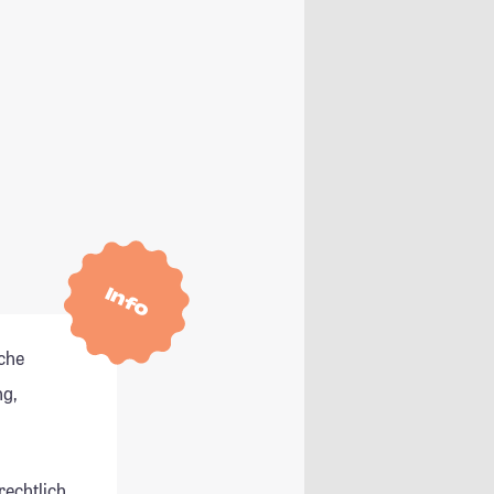
Info
che
g,
rechtlich