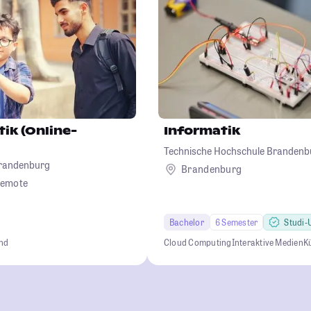
ik (Online-
Informatik
Technische Hochschule Brandenb
Brandenburg
Brandenburg
emote
Bachelor
6 Semester
Studi-U
end
Cloud Computing
Interaktive Medien
Kü