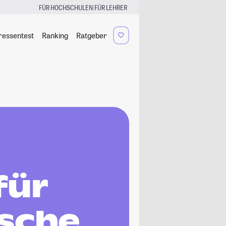
|
FÜR HOCHSCHULEN
FÜR LEHRER
ressentest
Ranking
Ratgeber
für
ische