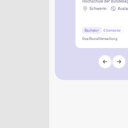
Hochschule der Bundesage
Schwerin
Ausl
Bachelor
6 Semester
Dual
Sozial
Verwaltung