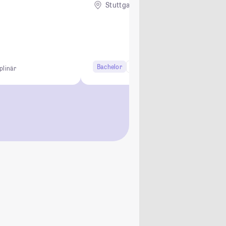
Stuttgart
Remote
Bachelor
6 Semester
iplinär