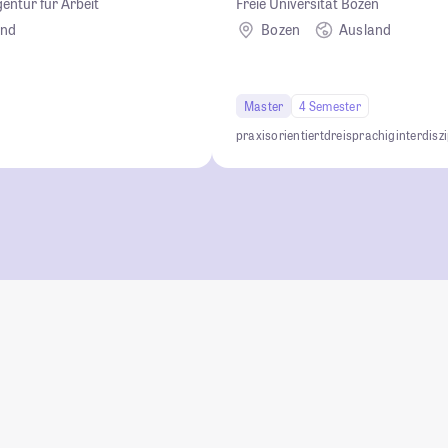
ntur für Arbeit
Freie Universität Bozen
and
Bozen
Ausland
Master
4 Semester
praxisorientiert
dreisprachig
interdisz