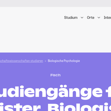
Studium
Orte
Inte
schafts­­wissenschaften studieren
Biologische Psychologie
Fach
udiengänge 
ster, Biolog