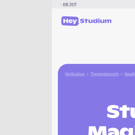
Zum
DIE ZEIT
Inhalt
springen
HeyStudium
Themenübersicht
Gesell
St
Magi