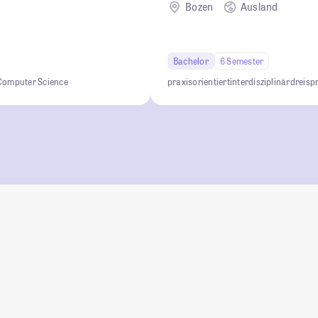
Bozen
Ausland
Bachelor
6 Semester
Computer Science
praxisorientiert
interdisziplinär
dreisp