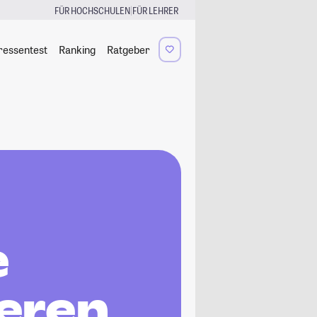
|
FÜR HOCHSCHULEN
FÜR LEHRER
ressentest
Ranking
Ratgeber
e
ieren