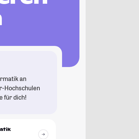
m
ormatik an
er-Hochschulen
 für dich!
atik