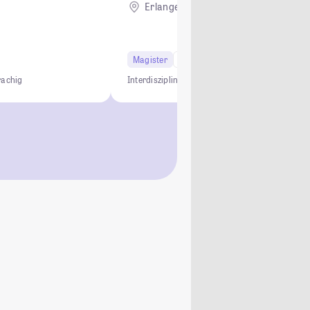
Erlangen
Magister
2 Semester
rachig
Interdisziplinär
LL.M.
Gebührenfrei