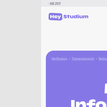
Zum
DIE ZEIT
Inhalt
springen
HeyStudium
Themenübersicht
Mathe 
Info