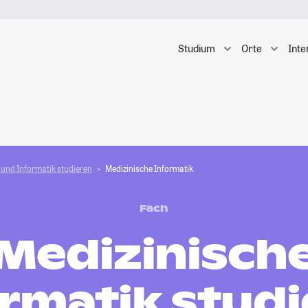
Studium
Orte
Inte
und Informatik studieren
Medizinische Informatik
Fach
Medizinisch
rmatik stud