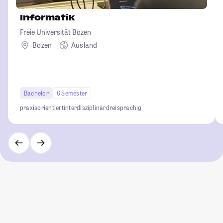
Informatik
Freie Universität Bozen
Bozen
Ausland
Bachelor
6 Semester
praxisorientiert
interdisziplinär
dreisprachig