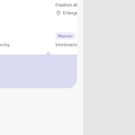
Friedrich-Alexander-Universität Erlangen
Erlangen
Magister
2 Semester
rachig
Interdisziplinär
LL.M.
Gebührenfrei