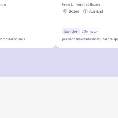
hule
Freie Universität Bozen
Bozen
Ausland
Bachelor
6 Semester
Computer Science
praxisorientiert
interdisziplinär
dreisp