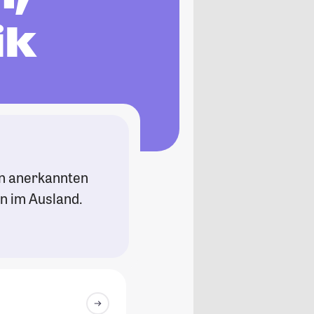
ik
an anerkannten
n im Ausland.