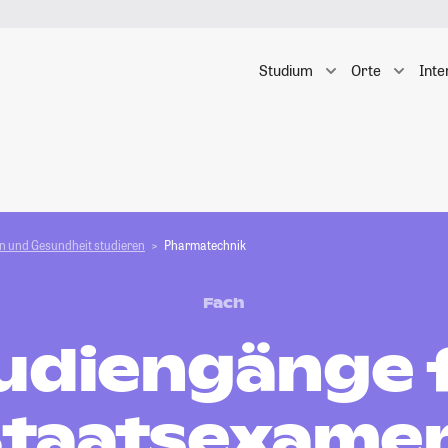
Studium
Orte
Inte
n und Gesundheit studieren
Pharmatechnik
Fach
udiengänge 
taatsexame