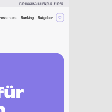
|
FÜR HOCHSCHULEN
FÜR LEHRER
ressentest
Ranking
Ratgeber
für
n,