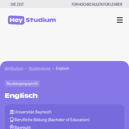
Zum
|
DIE ZEIT
FÜR HOCHSCHULEN
FÜR LEHRER
Inhalt
springen
HeyStudium
Studiengänge
Englisch
Studiengangsprofil
Englisch
Universität Bayreuth
Berufliche Bildung (Bachelor of Education)
Bayreuth