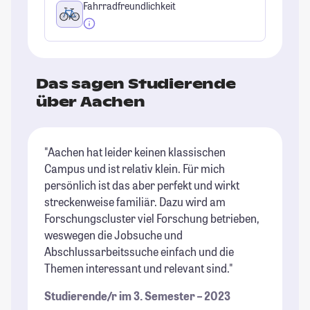
Fahrradfreundlichkeit
Das sagen Studierende
über Aachen
"Aachen hat leider keinen klassischen
"D
Campus und ist relativ klein. Für mich
St
persönlich ist das aber perfekt und wirkt
Re
streckenweise familiär. Dazu wird am
"P
Forschungscluster viel Forschung betrieben,
is
weswegen die Jobsuche und
De
Abschlussarbeitssuche einfach und die
Ca
Themen interessant und relevant sind."
si
Studierende/r im 3. Semester – 2023
St