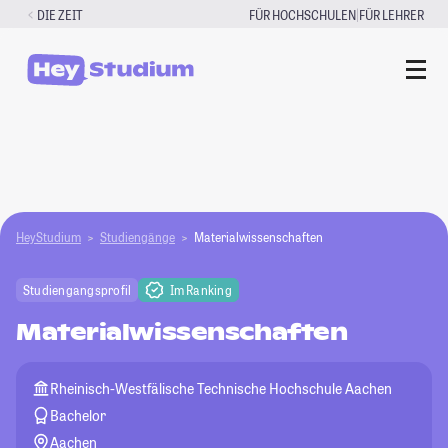
Zum
|
DIE ZEIT
FÜR HOCHSCHULEN
FÜR LEHRER
Inhalt
springen
HeyStudium
Studiengänge
Materialwissenschaften
Studiengangsprofil
Im Ranking
Materialwissenschaften
Rheinisch-Westfälische Technische Hochschule Aachen
Bachelor
Aachen