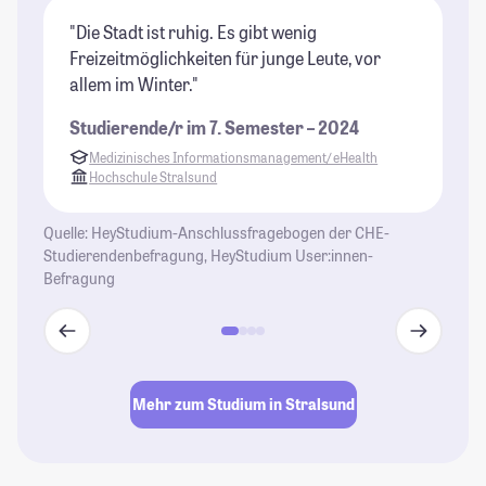
"Die Stadt ist ruhig. Es gibt wenig
"W
Freizeitmöglichkeiten für junge Leute, vor
Gr
allem im Winter."
Re
Studierende/r im 7. Semester – 2024
St
Medizinisches Informationsmanagement/ eHealth
Hochschule Stralsund
Quelle: HeyStudium-Anschlussfragebogen der CHE-
Studierendenbefragung, HeyStudium User:innen-
Befragung
Mehr zum Studium in Stralsund