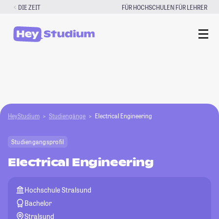
Zum
|
DIE ZEIT
FÜR HOCHSCHULEN
FÜR LEHRER
Inhalt
springen
HeyStudium
Studiengänge
Electrical Engineering
Studiengangsprofil
Electrical Engineering
Hochschule Stralsund
Bachelor
Stralsund