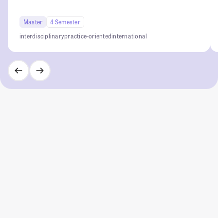
Master
4 Semester
interdisciplinary
practice-oriented
international