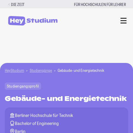
Zum
|
DIE ZEIT
FÜR HOCHSCHULEN
FÜR LEHRER
Inhalt
springen
HeyStudium
Studiengänge
Gebäude- und Energietechnik
Studiengangsprofil
Gebäude- und Energietechnik
Berliner Hochschule für Technik
Bachelor of Engineering
Berlin