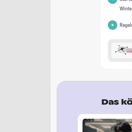
Winte
Regel
Das kö