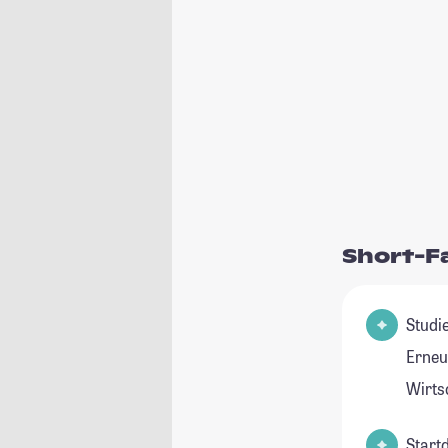
Short-F
Studienfeld(
Erneu
Wirts
Start