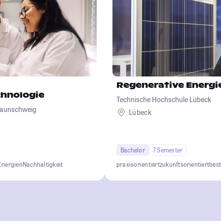
Regenerative Energ
hnologie
Technische Hochschule Lübeck
Braunschweig
Lübeck
Bachelor
7 Semester
Energien
Nachhaltigkeit
praxisorientiert
zukunftsorientiert
bes