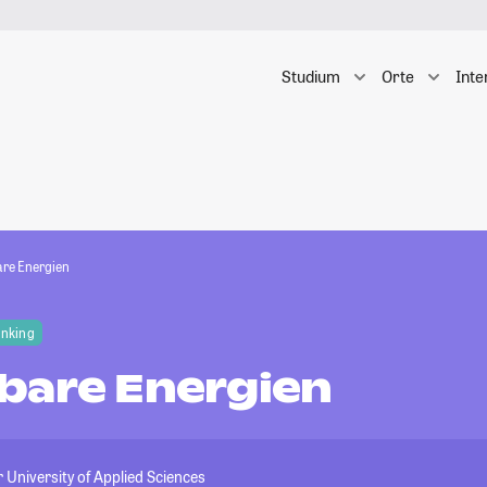
Studium
Orte
Inte
re Energien
anking
bare Energien
r University of Applied Sciences