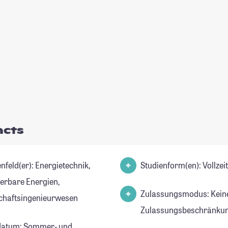
acts
er): Energietechnik,
Studienform(en): Vollze
erbare Energien,
Zulassungsmodus: Kein
chaftsingenieurwesen
Zulassungsbeschränkun
datum: Sommer- und