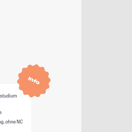
Info
itstudium
e
g, ohne NC