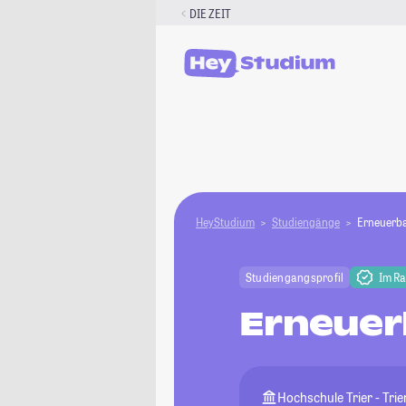
Zum
DIE ZEIT
Inhalt
springen
HeyStudium
Studiengänge
Erneuerba
Studiengangsprofil
Im R
Erneuer
Hochschule Trier - Trie