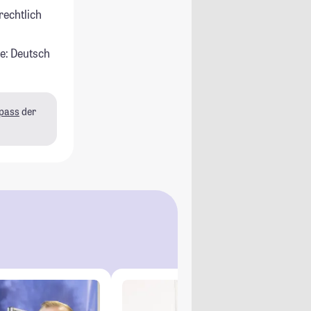
rechtlich
e: Deutsch
pass
der