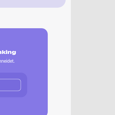
nking
neidet.