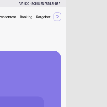
|
FÜR HOCHSCHULEN
FÜR LEHRER
ressentest
Ranking
Ratgeber