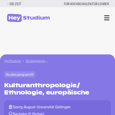
Zum
|
DIE ZEIT
FÜR HOCHSCHULEN
FÜR LEHRER
Inhalt
springen
HeyStudium
Studiengänge
Kulturanthropologie/Ethnologie, europäische
Studiengangsprofil
Kulturanthropologie/
Ethnologie, europäische
Georg-August-Universität Göttingen
Bachelor (2-Fächer)