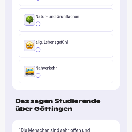
Natur- und Grünflächen
allg. Lebensgefühl
Nahverkehr
Das sagen Studierende
über Göttingen
"Die Menschen sind sehr offen und
"G