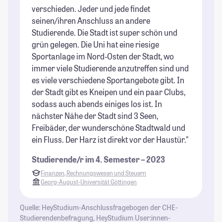
verschieden. Jeder und jede findet
We
seinen/ihren Anschluss an andere
St
Studierende. Die Stadt ist super schön und
grün gelegen. Die Uni hat eine riesige
Sportanlage im Nord-Osten der Stadt, wo
immer viele Studierende anzutreffen sind und
es viele verschiedene Sportangebote gibt. In
der Stadt gibt es Kneipen und ein paar Clubs,
sodass auch abends einiges los ist. In
nächster Nähe der Stadt sind 3 Seen,
Freibäder, der wunderschöne Stadtwald und
ein Fluss. Der Harz ist direkt vor der Haustür."
Studierende/r im 4. Semester – 2023
Finanzen, Rechnungswesen und Steuern
Georg-August-Universität Göttingen
Quelle: HeyStudium-Anschlussfragebogen der CHE-
Studierendenbefragung, HeyStudium User:innen-