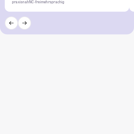
praxisnah
NC-frei
mehrsprachig