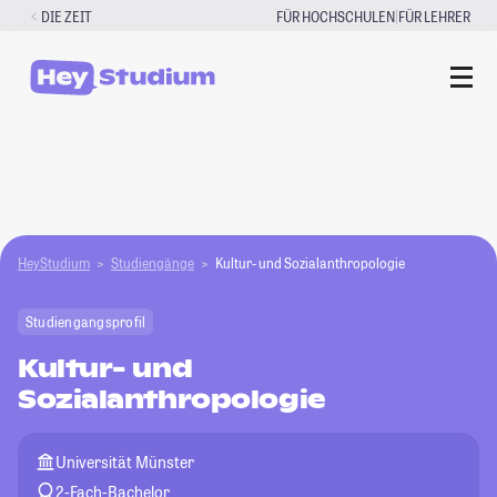
Zum
|
DIE ZEIT
FÜR HOCHSCHULEN
FÜR LEHRER
Inhalt
springen
HeyStudium
Studiengänge
Kultur- und Sozialanthropologie
Studiengangsprofil
Kultur- und
Sozialanthropologie
Universität Münster
2-Fach-Bachelor