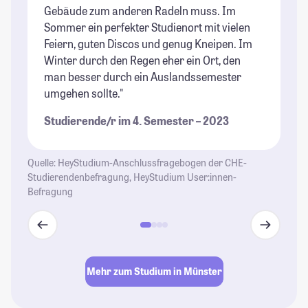
Gebäude zum anderen Radeln muss. Im
ma
Sommer ein perfekter Studienort mit vielen
St
Feiern, guten Discos und genug Kneipen. Im
Winter durch den Regen eher ein Ort, den
man besser durch ein Auslandssemester
umgehen sollte."
Studierende/r im 4. Semester – 2023
Quelle: HeyStudium-Anschlussfragebogen der CHE-
Studierendenbefragung, HeyStudium User:innen-
Befragung
Mehr zum Studium in Münster