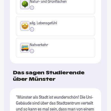
Natur- und Grünflächen
allg. Lebensgefühl
Nahverkehr
Das sagen Studierende
über Münster
"Münster als Stadt ist wunderschön! Die Uni-
"M
Gebäude sind über das Stadtzentrum verteilt
Sc
und so kann es mal sein, dass man von einem
St