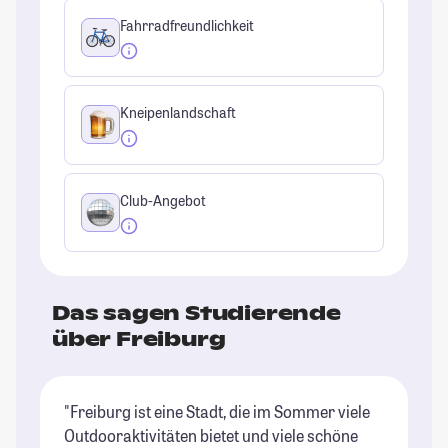
Fahrradfreundlichkeit
Kneipenlandschaft
Club-Angebot
Das sagen Studierende
über Freiburg
"Freiburg ist eine Stadt, die im Sommer viele
"F
Outdooraktivitäten bietet und viele schöne
Ma