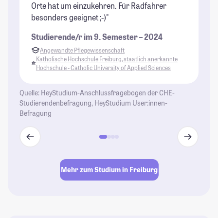
Orte hat um einzukehren. Für Radfahrer
au
besonders geeignet ;-)"
od
Studierende/r im 9. Semester – 2024
St
Angewandte Pflegewissenschaft
Katholische Hochschule Freiburg, staatlich anerkannte
Hochschule - Catholic University of Applied Sciences
Quelle: HeyStudium-Anschlussfragebogen der CHE-
Studierendenbefragung, HeyStudium User:innen-
Befragung
Mehr zum Studium in Freiburg