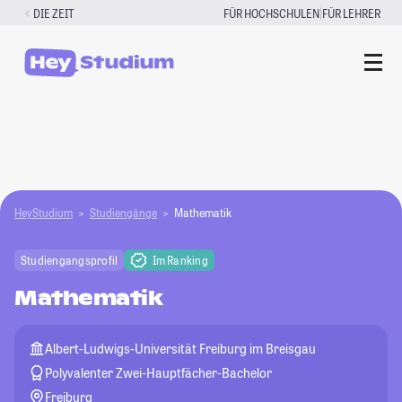
Zum
|
DIE ZEIT
FÜR HOCHSCHULEN
FÜR LEHRER
Inhalt
springen
HeyStudium
Studiengänge
Mathematik
Studiengangsprofil
Im Ranking
Mathematik
Albert-Ludwigs-Universität Freiburg im Breisgau
Polyvalenter Zwei-Hauptfächer-Bachelor
Freiburg