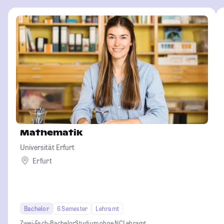
Mathematik
Universität Erfurt
Erfurt
Bachelor
6 Semester
Lehramt
Zwei-Fach-Bachelor
Studium ohne NC
Lehramt