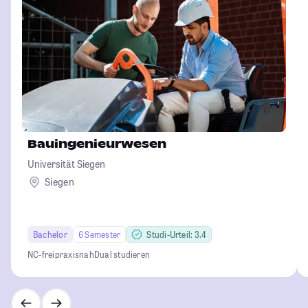
Bauingenieurwesen
Universität Siegen
Siegen
Bachelor
6 Semester
Studi-Urteil: 3.4
NC-frei
praxisnah
Dual studieren