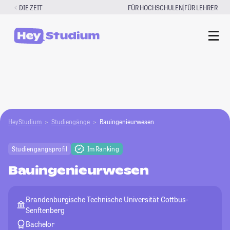
Zum
|
DIE ZEIT
FÜR HOCHSCHULEN
FÜR LEHRER
Inhalt
springen
HeyStudium
Studiengänge
Bauingenieurwesen
Studiengangsprofil
Im Ranking
Bauingenieurwesen
Brandenburgische Technische Universität Cottbus-
Senftenberg
Bachelor