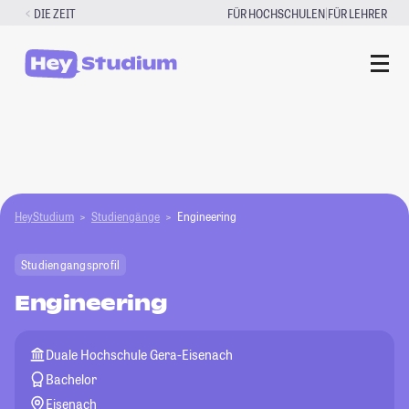
Zum
|
DIE ZEIT
FÜR HOCHSCHULEN
FÜR LEHRER
Inhalt
springen
HeyStudium
Studiengänge
Engineering
Studiengangsprofil
Engineering
Duale Hochschule Gera-Eisenach
Bachelor
Eisenach