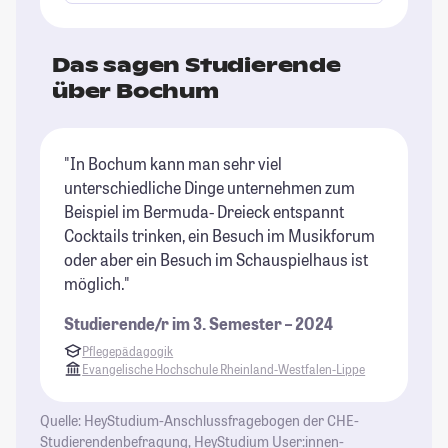
Das sagen Studierende
über Bochum
"In Bochum kann man sehr viel
"I
unterschiedliche Dinge unternehmen zum
U
Beispiel im Bermuda- Dreieck entspannt
be
Cocktails trinken, ein Besuch im Musikforum
we
oder aber ein Besuch im Schauspielhaus ist
si
möglich."
di
bi
Studierende/r im 3. Semester – 2024
Ei
Pflegepädagogik
Bo
Evangelische Hochschule Rheinland-Westfalen-Lippe
Be
St
Quelle: HeyStudium-Anschlussfragebogen der CHE-
et
Studierendenbefragung, HeyStudium User:innen-