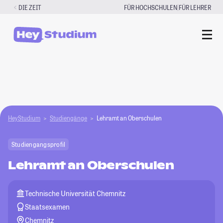
Zum
|
DIE ZEIT
FÜR HOCHSCHULEN
FÜR LEHRER
Inhalt
springen
HeyStudium
Studiengänge
Lehramt an Oberschulen
Studiengangsprofil
Lehramt an Oberschulen
Technische Universität Chemnitz
Staatsexamen
Chemnitz