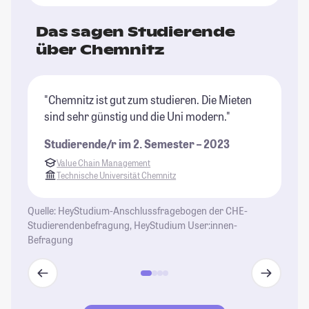
Das sagen Studierende
über Chemnitz
"Chemnitz ist gut zum studieren. Die Mieten
"W
sind sehr günstig und die Uni modern."
un
Ra
Studierende/r im 2. Semester – 2023
so
Value Chain Management
An
Technische Universität Chemnitz
gi
St
Quelle: HeyStudium-Anschlussfragebogen der CHE-
Studierendenbefragung, HeyStudium User:innen-
Befragung