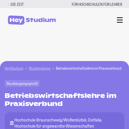
Zum
|
DIE ZEIT
FÜR HOCHSCHULEN
FÜR LEHRER
Inhalt
springen
HeyStudium
Studiengänge
Betriebswirtschaftslehre im Praxisverbund
Studiengangsprofil
Betriebswirtschaftslehre im
Praxisverbund
Hochschule Braunschweig/Wolfenbüttel, Ostfalia
Hochschule für angewandte Wissenschaften