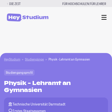
Zum
|
DIE ZEIT
FÜR HOCHSCHULEN
FÜR LEHRER
Inhalt
springen
HeyStudium
Studiengänge
Physik - Lehramt an Gymnasien
Studiengangsprofil
Physik - Lehramt an
Gymnasien
Technische Universität Darmstadt
Erstes Staatsexamen