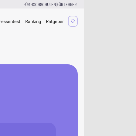
|
FÜR HOCHSCHULEN
FÜR LEHRER
ressentest
Ranking
Ratgeber