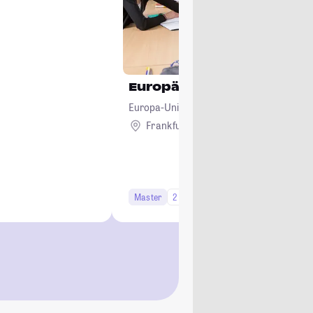
Europäisches Wirtschafts
Europa-Universität Viadrina Frankfurt (Od
Frankfurt (Oder)
Master
2 Semester