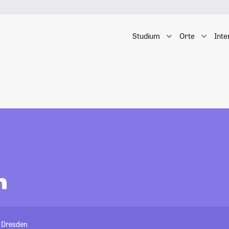
Studium
Orte
Inte
h
t Dresden