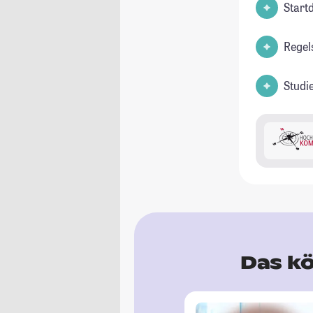
Start
Regel
Studi
Das kö