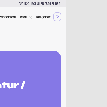
|
FÜR HOCHSCHULEN
FÜR LEHRER
ressentest
Ranking
Ratgeber
tur /