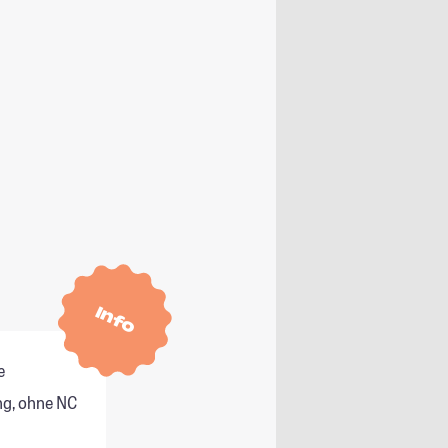
Info
e
g, ohne NC