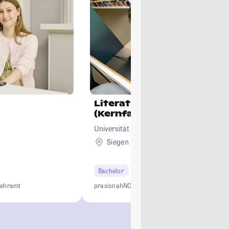
Literatur, Kultur, Medien
(Kernfach)
Universität Siegen
Siegen
Bachelor
6 Semester
Lehramt
praxisnah
NC-frei
mehrsprachig