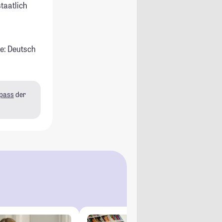
staatlich
e: Deutsch
pass
der