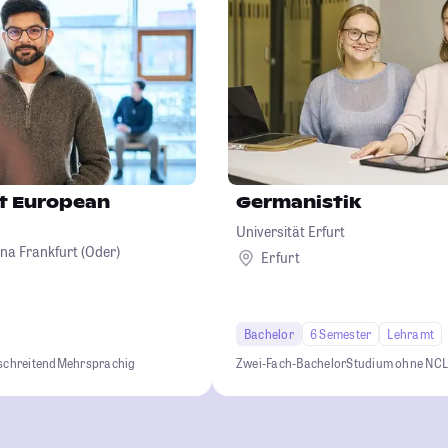
st European
Germanistik
Universität Erfurt
na Frankfurt (Oder)
Erfurt
Bachelor
6 Semester
Lehramt
schreitend
Mehrsprachig
Zwei-Fach-Bachelor
Studium ohne NC