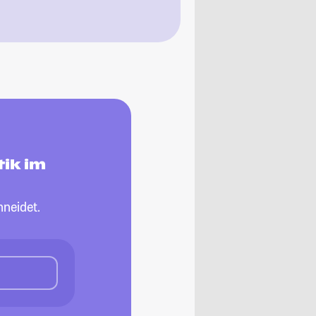
ik im
neidet.