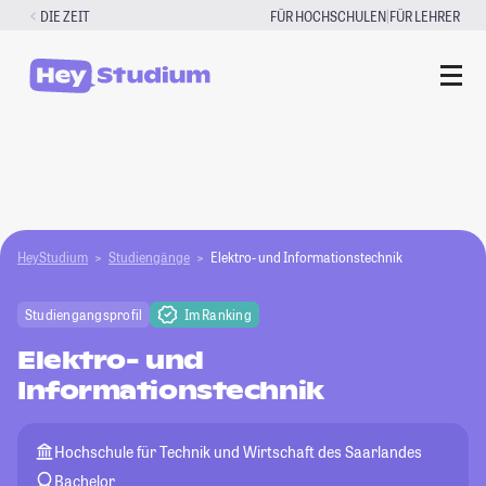
Zum
|
DIE ZEIT
FÜR HOCHSCHULEN
FÜR LEHRER
Inhalt
springen
HeyStudium
Studiengänge
Elektro- und Informationstechnik
Studiengangsprofil
Im Ranking
Elektro- und
Informationstechnik
Hochschule für Technik und Wirtschaft des Saarlandes
Bachelor