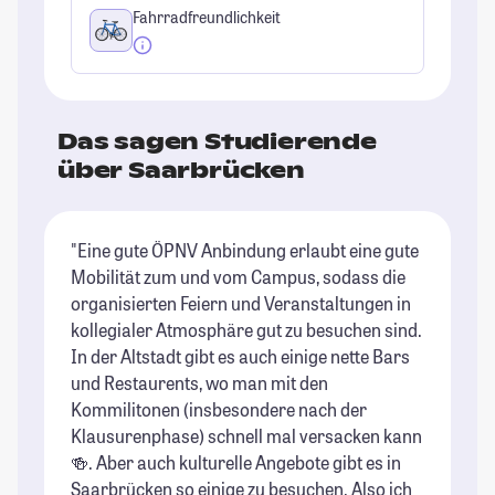
Fahrradfreundlichkeit
Das sagen Studierende
über Saarbrücken
"Eine gute ÖPNV Anbindung erlaubt eine gute
"S
Mobilität zum und vom Campus, sodass die
di
organisierten Feiern und Veranstaltungen in
to
kollegialer Atmosphäre gut zu besuchen sind.
un
In der Altstadt gibt es auch einige nette Bars
Ei
und Restaurents, wo man mit den
vi
Kommilitonen (insbesondere nach der
Fr
Klausurenphase) schnell mal versacken kann
St
🍻. Aber auch kulturelle Angebote gibt es in
Saarbrücken so einige zu besuchen. Also ich