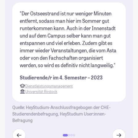
"Der Ostseestrand ist nur weniger Minuten
"E
entfernt, sodass man hier im Sommer gut
wa
runterkommen kann. Auch in der Innenstadt
mM
und auf dem Campus selber kann man gut
fi
entspannen und viel erleben. Zudem gibt es
or
immer wieder Veranstaltungen, die vom Asta
Me
oder von den Fachschaften organisiert
Tr
werden, so wird es definitiv nicht langweilig."
Os
st
Studierende/r im 4. Semester – 2023
or
Dienstleistungsmanagement
St
Universität Rostock
Quelle: HeyStudium-Anschlussfragebogen der CHE-
Studierendenbefragung, HeyStudium User:innen-
Befragung