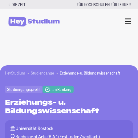
Zum
|
DIE ZEIT
FÜR HOCHSCHULEN
FÜR LEHRER
Inhalt
springen
HeyStudium
Studiengänge
Erziehungs- u. Bildungswissenschaft
Studiengangsprofil
Im Ranking
Erziehungs- u.
Bildungswissenschaft
Universität Rostock
Bachelor of Arts (B.A.) (Erst- oder Zweitfach)