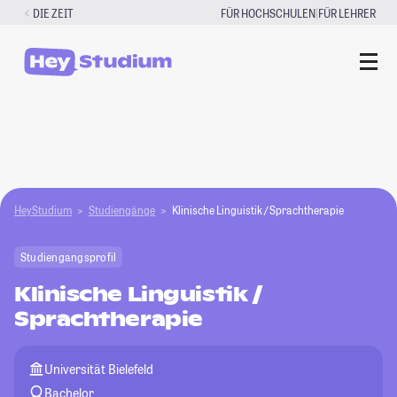
Zum
|
DIE ZEIT
FÜR HOCHSCHULEN
FÜR LEHRER
Inhalt
springen
HeyStudium
Studiengänge
Klinische Linguistik / Sprachtherapie
Studiengangsprofil
Klinische Linguistik /
Sprachtherapie
Universität Bielefeld
Bachelor