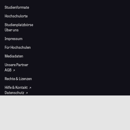
Studienformate
Hochschulorte
Studienplatzbörse
Über uns
Impressum
Für Hochschulen
Mediadaten
Unsere Partner
AGB
Rechte & Lizenzen
Hilfe & Kontakt
Datenschutz
Cookies & Tracking
Privacy Einstellungen
Barrierefreiheit
Künstliche Intelligenz