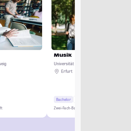
Musik
weig
Universität Erfurt
Erfurt
Bachelor
6 Semester
Lehramt
ft
Zwei-Fach-Bachelor
Lehramt
Musik als Beruf