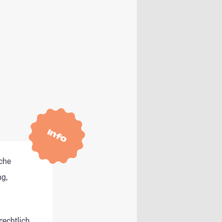
Info
che
g,
rechtlich