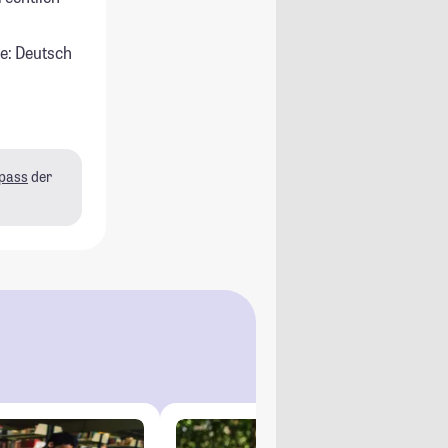
e: Deutsch
pass
der