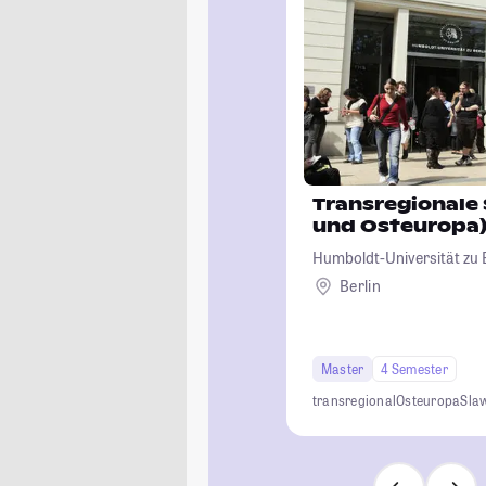
Transregionale 
und Osteuropa
Humboldt-Universität zu B
Berlin
Master
4 Semester
transregional
Osteuropa
Slaw