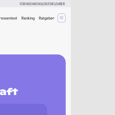
|
FÜR HOCHSCHULEN
FÜR LEHRER
ressentest
Ranking
Ratgeber
aft