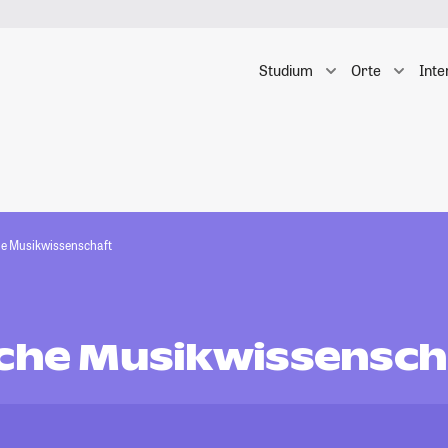
Studium
Orte
Inte
he Musikwissenschaft
sche Musikwissensch