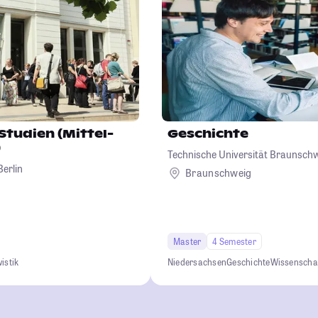
Studien (Mittel-
Geschichte
)
Technische Universität Braunsch
erlin
Braunschweig
Master
4 Semester
istik
Niedersachsen
Geschichte
Wissenscha