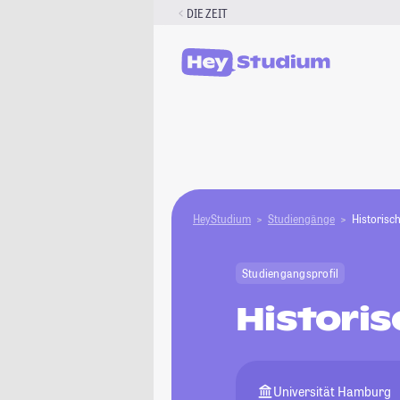
Zum
DIE ZEIT
Inhalt
springen
HeyStudium
Studiengänge
Historisc
Studiengangsprofil
Histori
Universität Hamburg