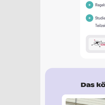
Regel
Studi
Teilz
Das kö