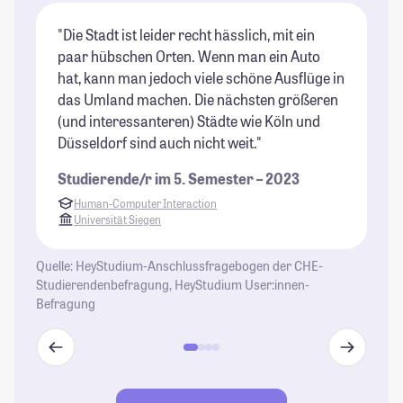
"Die Stadt ist leider recht hässlich, mit ein
"E
paar hübschen Orten. Wenn man ein Auto
Le
hat, kann man jedoch viele schöne Ausflüge in
ve
das Umland machen. Die nächsten größeren
St
(und interessanteren) Städte wie Köln und
an
Düsseldorf sind auch nicht weit."
St
Studierende/r im 5. Semester – 2023
Human-Computer Interaction
Universität Siegen
Quelle: HeyStudium-Anschlussfragebogen der CHE-
Studierendenbefragung, HeyStudium User:innen-
Befragung