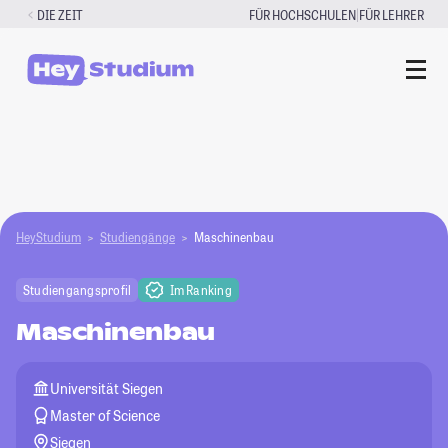
Zum
|
DIE ZEIT
FÜR HOCHSCHULEN
FÜR LEHRER
Inhalt
springen
HeyStudium
Studiengänge
Maschinenbau
Studiengangsprofil
Im Ranking
Maschinenbau
Universität Siegen
Master of Science
Siegen