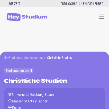
Zum
|
DIE ZEIT
FÜR HOCHSCHULEN
FÜR LEHRER
Inhalt
springen
HeyStudium
Studiengänge
Christliche Studien
Studiengangsprofil
Christliche Studien
Universität Duisburg-Essen
Master of Arts 2 Fächer
Essen