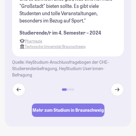
"Großstadt" bieten sollte. Es gibt viele
An
Studenten und tolle Veranstaltungen,
Mi
besonders im Bezug auf Sport."
er
Un
Studierende/r im 4. Semester – 2024
is
Pharmazie
sc
Technische Universität Braunschweig
ei
re
Quelle: HeyStudium-Anschlussfragebogen der CHE-
un
Studierendenbefragung, HeyStudium User:innen-
ni
Befragung
Ko
im
Be
au
So
Mehr zum Studium in Braunschweig
ka
mi
Wo