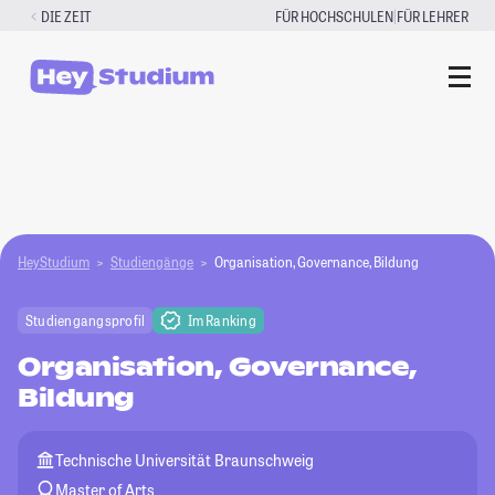
Zum
|
DIE ZEIT
FÜR HOCHSCHULEN
FÜR LEHRER
Inhalt
springen
HeyStudium
Studiengänge
Organisation, Governance, Bildung
Studiengangsprofil
Im Ranking
Organisation, Governance,
Bildung
Technische Universität Braunschweig
Master of Arts