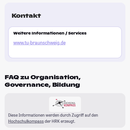
al
St
Kontakt
Weitere Informationen / Services
www.tu-braunschweig.de
FAQ zu Organisation,
Governance, Bildung
Diese Informationen werden durch Zugriff auf den
Hochschulkompass
der HRK erzeugt.