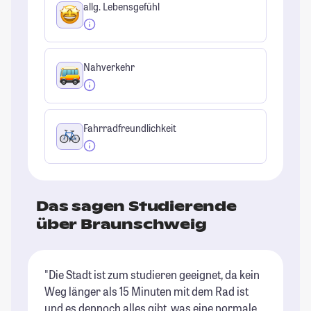
allg. Lebensgefühl
Nahverkehr
Fahrradfreundlichkeit
Das sagen Studierende
über Braunschweig
"Die Stadt ist zum studieren geeignet, da kein
"B
Weg länger als 15 Minuten mit dem Rad ist
St
und es dennoch alles gibt, was eine normale
ni