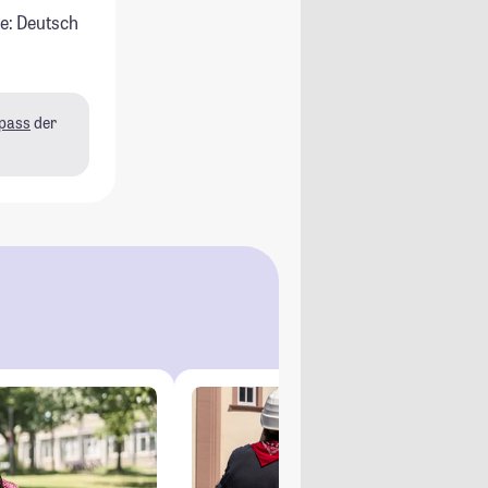
e: Deutsch
pass
der