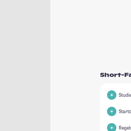
Short-F
Start
Regel