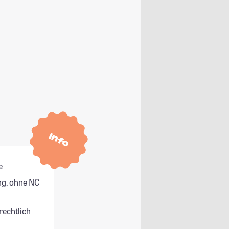
Info
e
g, ohne NC
rechtlich