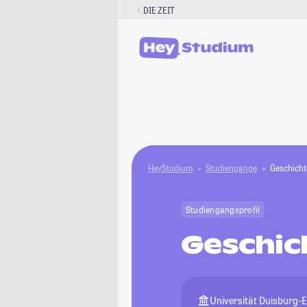
Zum
DIE ZEIT
Inhalt
springen
HeyStudium
Studiengänge
Geschicht
Studiengangsprofil
Geschic
Universität Duisburg-