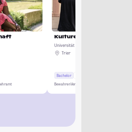
haft
Kulturelles Erbe
Universität Trier
Trier
Bachelor
6 Semester
Lehramt
Bewahren
Vermitteln
Gestalten