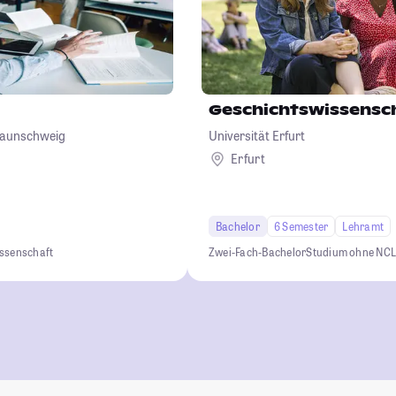
Geschichtswissensc
Braunschweig
Universität Erfurt
Erfurt
Bachelor
6 Semester
Lehramt
ssenschaft
Zwei-Fach-Bachelor
Studium ohne NC