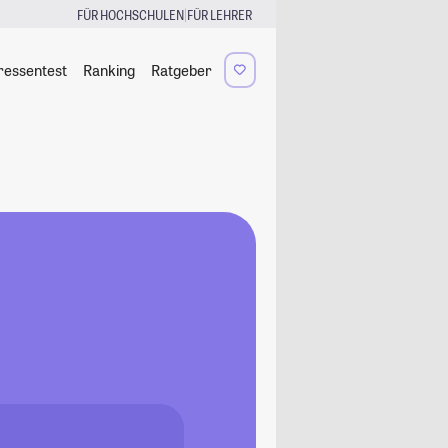
|
FÜR HOCHSCHULEN
FÜR LEHRER
ressentest
Ranking
Ratgeber