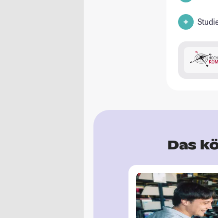
Studi
Das kö