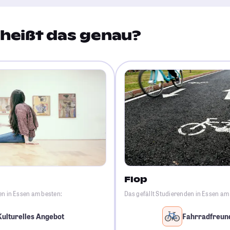
heißt das genau?
Flop
en in Essen am besten:
Das gefällt Studierenden in Essen am
Kulturelles Angebot
Fahrradfreund