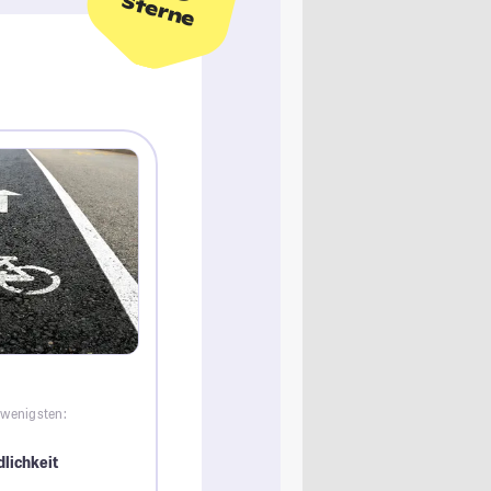
Sterne
 wenigsten:
lichkeit