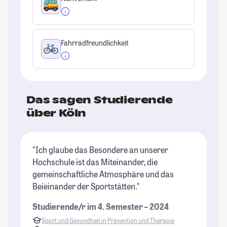
Fahrradfreundlichkeit
Das sagen Studierende
über Köln
"Ich glaube das Besondere an unserer
"K
Hochschule ist das Miteinander, die
es
gemeinschaftliche Atmosphäre und das
Le
Beieinander der Sportstätten."
ha
Studierende/r im 4. Semester – 2024
St
Sport und Gesundheit in Prävention und Therapie