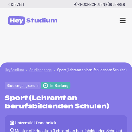
Zum
|
DIE ZEIT
FÜR HOCHSCHULEN
FÜR LEHRER
Inhalt
springen
HeyStudium
Studiengänge
Sport (Lehramt an berufsbildenden Schulen)
Studiengangsprofil
Im Ranking
Sport (Lehramt an
berufsbildenden Schulen)
Universität Osnabrück
Master of Education (Lehramt an berufsbildenden Schulen)