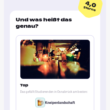
4,0
Sterne
Und was heißt das
genau?
Top
Das gefällt Studierenden in Osnabrück am besten:
Kneipenlandschaft