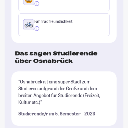
Fahrradfreundlichkeit
Das sagen Studierende
über Osnabrück
"Osnabrück ist eine super Stadt zum
"O
Studieren aufgrund der Größe und dem
St
breiten Angebot für Studierende (Freizeit,
ma
Kultur etc.)"
ma
Studierende/r im 5. Semester – 2023
St