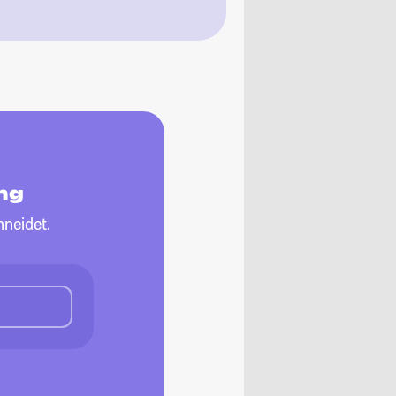
ng
neidet.