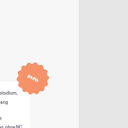
Info
tstudium,
gang
e
g, ohne NC