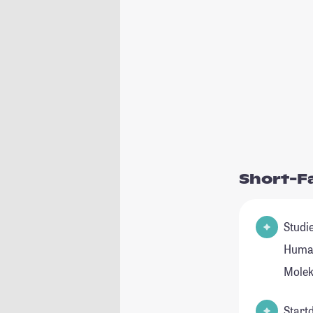
Short-F
Studienfel
Human
Molek
Start