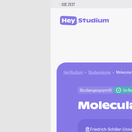
Zum
DIE ZEIT
Inhalt
springen
HeyStudium
Studiengänge
Molecular
Studiengangsprofil
Im R
Molecul
Friedrich-Schiller-Univ