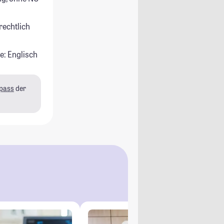
rechtlich
e: Englisch
pass
der