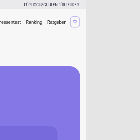
|
FÜR HOCHSCHULEN
FÜR LEHRER
ressentest
Ranking
Ratgeber