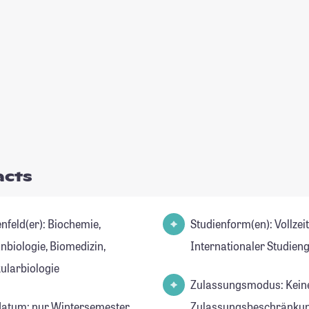
acts
d(er): Biochemie,
Studienform(en): Vollzei
biologie, Biomedizin,
Internationaler Studien
ularbiologie
Zulassungsmodus: Kein
datum: nur Wintersemester
Zulassungsbeschränkun