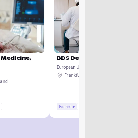
 Medicine,
BDS Dental Surgery
European University Cyprus
Frankfurt am Main
Ausland
land
Bachelor
10+ Semester
Lehramt