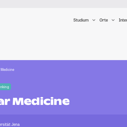
Studium
Orte
Inte
 Medicine
anking
ar Medicine
ersität Jena