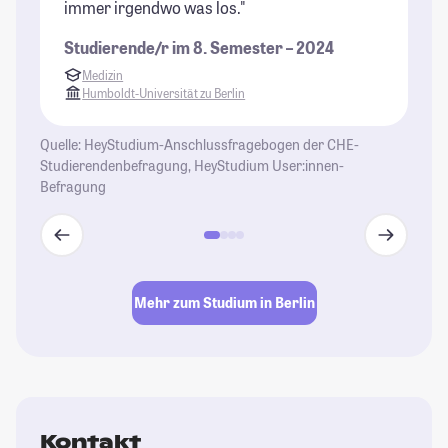
immer irgendwo was los."
gi
Studierende/r im 8. Semester – 2024
St
Medizin
Humboldt-Universität zu Berlin
Quelle: HeyStudium-Anschlussfragebogen der CHE-
Studierendenbefragung, HeyStudium User:innen-
Befragung
Mehr zum Studium in Berlin
Kontakt