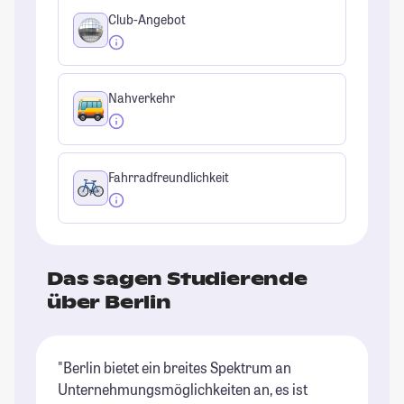
Club-Angebot
Nahverkehr
Fahrradfreundlichkeit
Das sagen Studierende
über Berlin
"Berlin bietet ein breites Spektrum an
"D
Unternehmungsmöglichkeiten an, es ist
in