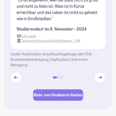
und nicht zu klein ist. Alles ist in Kürze
Pr
erreichbar und das Leben ist nicht so gehetzt
Un
wie in Großstädten."
Kl
We
Studierende/r im 8. Semester – 2024
Gi
Informatik
at
Technische Hochschule Mittelhessen - THM
St
Quelle: HeyStudium-Anschlussfragebogen der CHE-
Studierendenbefragung, HeyStudium User:innen-
Befragung
Mehr zum Studium in Gießen