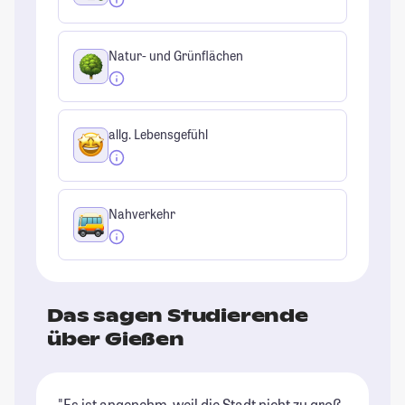
Natur- und Grünflächen
allg. Lebensgefühl
Nahverkehr
Das sagen Studierende
über Gießen
"Es ist angenehm, weil die Stadt nicht zu groß
"G