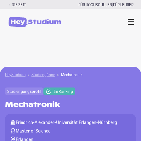
Zum
|
DIE ZEIT
FÜR HOCHSCHULEN
FÜR LEHRER
Inhalt
springen
HeyStudium
Studiengänge
Mechatronik
Studiengangsprofil
Im Ranking
Mechatronik
Friedrich-Alexander-Universität Erlangen-Nürnberg
Master of Science
Erlangen