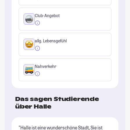
Club-Angebot
allg. Lebensgefühl
Nahverkehr
Das sagen Studierende
über Halle
"Halle ist eine wunderschöne Stadt, Sie ist
"H