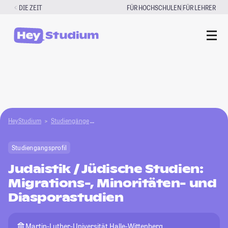
Zum
|
DIE ZEIT
FÜR HOCHSCHULEN
FÜR LEHRER
Inhalt
springen
HeyStudium
Studiengänge
Judaistik / Jüdische Studien: Migrations-, Mino
Studiengangsprofil
Judaistik / Jüdische Studien:
Migrations-, Minoritäten- und
Diasporastudien
Martin-Luther-Universität Halle-Wittenberg