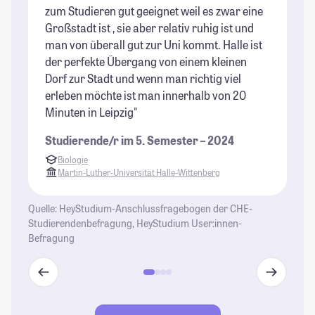
zum Studieren gut geeignet weil es zwar eine
ei
Großstadt ist , sie aber relativ ruhig ist und
gr
man von überall gut zur Uni kommt. Halle ist
St
der perfekte Übergang von einem kleinen
Dorf zur Stadt und wenn man richtig viel
erleben möchte ist man innerhalb von 20
Minuten in Leipzig"
Studierende/r im 5. Semester – 2024
Biologie
Martin-Luther-Universität Halle-Wittenberg
Quelle: HeyStudium-Anschlussfragebogen der CHE-
Studierendenbefragung, HeyStudium User:innen-
Befragung