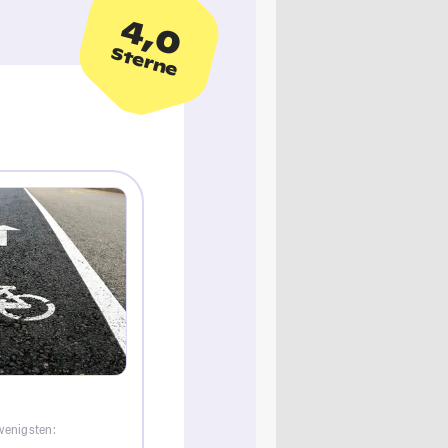
4,0
Sterne
wenigsten: