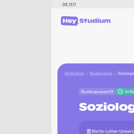
Zum
DIE ZEIT
Inhalt
springen
HeyStudium
Studiengänge
Soziologi
Studiengangsprofil
Im R
Soziolog
Martin-Luther-Universi