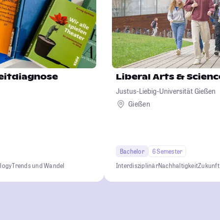
Zeitdiagnose
Liberal Arts & Scienc
Justus-Liebig-Universität Gießen
Gießen
Bachelor
6 Semester
ology
Trends und Wandel
Interdisziplinär
Nachhaltigkeit
Zukunft