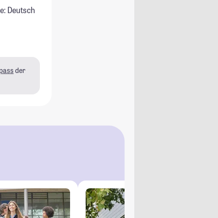
e: Deutsch
pass
der