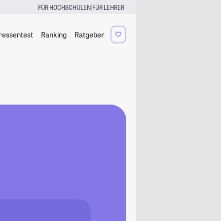
|
FÜR HOCHSCHULEN
FÜR LEHRER
ressentest
Ranking
Ratgeber