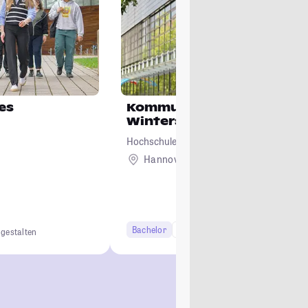
es
Kommunikationswissensc
Wintersemester 2023)
Hochschule für Musik, Theater und Medie
Hannover
Bachelor
6 Semester
 gestalten