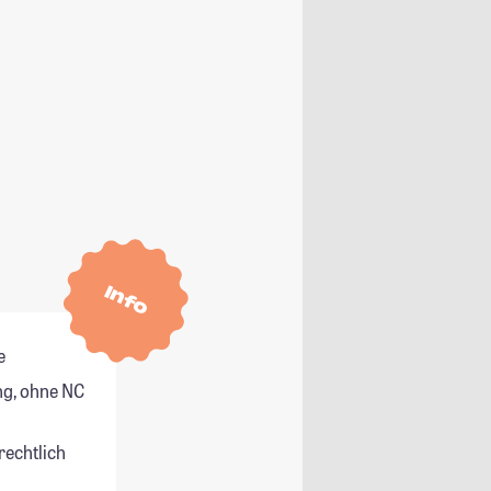
Info
e
g, ohne NC
rechtlich