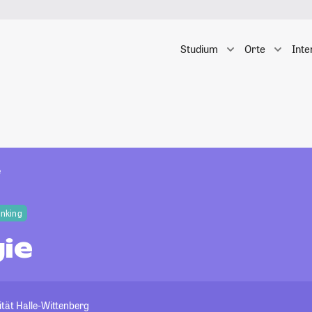
Studium
Orte
Inte
e
anking
ie
tät Halle-Wittenberg