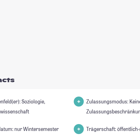
acts
d(er): Soziologie,
Zulassungsmodus: Kein
lwissenschaft
Zulassungsbeschränkun
datum: nur Wintersemester
Trägerschaft: öffentlich-