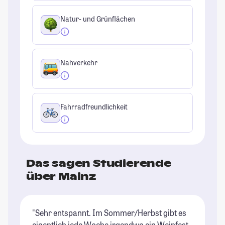
Natur- und Grünflächen
Nahverkehr
Fahrradfreundlichkeit
Das sagen Studierende
über Mainz
"Sehr entspannt. Im Sommer/Herbst gibt es
"E
eigentlich jede Woche irgendwo ein Weinfest.
ma