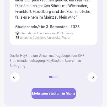
Die nächsten großen Städte mit Wiesbaden,
de
Frankfurt, Heidelberg sind direkt um die Ecke
St
falls es einem im Mainz zu klein wird."
Studierende/r im 3. Semester – 2023
International Economics and Public Policy
Johannes Gutenberg-Universität Mainz
Quelle: HeyStudium-Anschlussfragebogen der CHE-
Studierendenbefragung, HeyStudium User:innen-
Befragung
Mehr zum Studium in Mainz