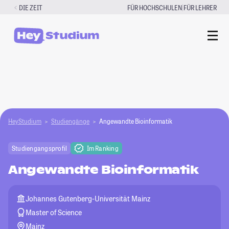
Zum
|
DIE ZEIT
FÜR HOCHSCHULEN
FÜR LEHRER
Inhalt
springen
HeyStudium
Studiengänge
Angewandte Bioinformatik
Studiengangsprofil
Im Ranking
Angewandte Bioinformatik
Johannes Gutenberg-Universität Mainz
Master of Science
Mainz