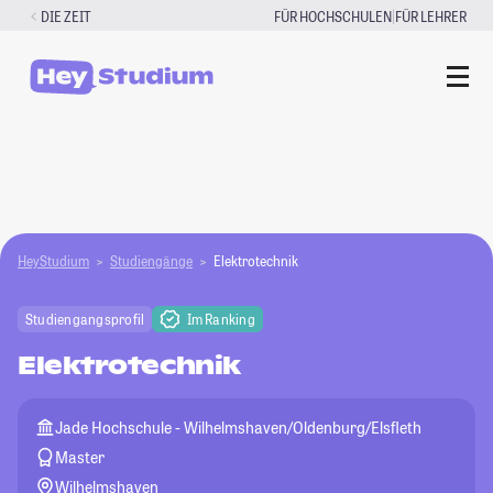
Zum
|
DIE ZEIT
FÜR HOCHSCHULEN
FÜR LEHRER
Inhalt
springen
HeyStudium
Studiengänge
Elektrotechnik
Studiengangsprofil
Im Ranking
Elektrotechnik
Jade Hochschule - Wilhelmshaven/Oldenburg/Elsfleth
Master
Wilhelmshaven