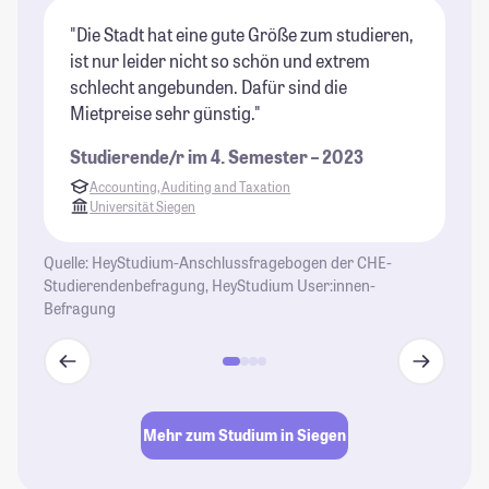
"Die Stadt hat eine gute Größe zum studieren,
"D
ist nur leider nicht so schön und extrem
al
schlecht angebunden. Dafür sind die
Ca
Mietpreise sehr günstig."
er
in
Studierende/r im 4. Semester – 2023
St
Accounting, Auditing and Taxation
Universität Siegen
Quelle: HeyStudium-Anschlussfragebogen der CHE-
Studierendenbefragung, HeyStudium User:innen-
Befragung
Mehr zum Studium in Siegen