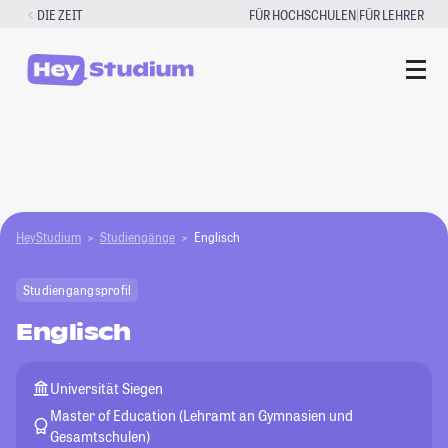
Zum
|
DIE ZEIT
FÜR HOCHSCHULEN
FÜR LEHRER
Inhalt
springen
HeyStudium
Studiengänge
Englisch
Studiengangsprofil
Englisch
Universität Siegen
Master of Education (Lehramt an Gymnasien und
Gesamtschulen)