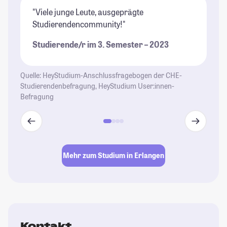
"Viele junge Leute, ausgeprägte
"E
Studierendencommunity!"
se
un
Studierende/r im 3. Semester – 2023
Ku
al
Quelle: HeyStudium-Anschlussfragebogen der CHE-
St
Studierendenbefragung, HeyStudium User:innen-
Befragung
Mehr zum Studium in Erlangen
Kontakt