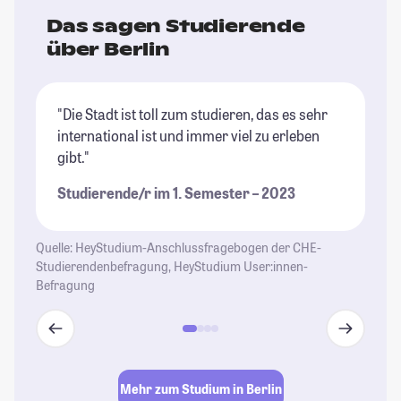
Das sagen Studierende
über Berlin
"Die Stadt ist toll zum studieren, das es sehr
"B
international ist und immer viel zu erleben
ri
gibt."
Un
di
Studierende/r im 1. Semester – 2023
wi
be
ga
Quelle: HeyStudium-Anschlussfragebogen der CHE-
al
Studierendenbefragung, HeyStudium User:innen-
Befragung
Un
St
se
En
Gl
Mehr zum Studium in Berlin
Le