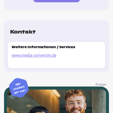
St
Kontakt
Weitere Informationen / Services
www.media-university.de
Wir
Anzeige
stellen
dir vor!