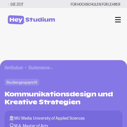
Zum
|
DIE ZEIT
FÜR HOCHSCHULEN
FÜR LEHRER
Inhalt
springen
HeyStudium
Studiengänge
Kommunikationsdesign und Kreative Strategien
Studiengangsprofil
Kommunikationsdesign und
Kreative Strategien
MU Media University of Applied Sciences
M.A. Master of Arts