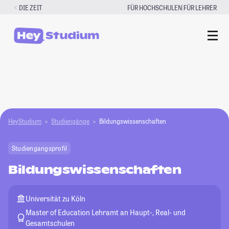
Zum
|
DIE ZEIT
FÜR HOCHSCHULEN
FÜR LEHRER
Inhalt
springen
HeyStudium
Studiengänge
Bildungswissenschaften
Studiengangsprofil
Bildungswissenschaften
Universität zu Köln
Master of Education Lehramt an Haupt-, Real- und
Gesamtschulen