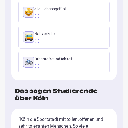
allg. Lebensgefühl
Nahverkehr
Fahrradfreundlichkeit
Das sagen Studierende
über Köln
"Köln die Sportstadt mit tollen, offenen und
"K
sehr toleranten Menschen. So viele
es