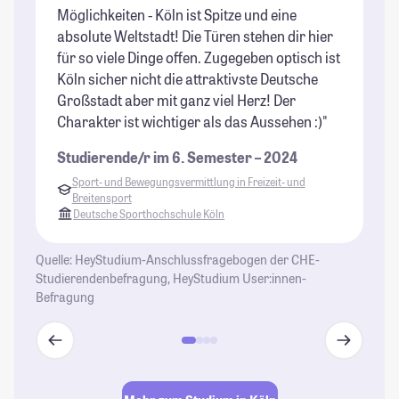
Möglichkeiten - Köln ist Spitze und eine
Le
absolute Weltstadt! Die Türen stehen dir hier
ha
für so viele Dinge offen. Zugegeben optisch ist
St
Köln sicher nicht die attraktivste Deutsche
Großstadt aber mit ganz viel Herz! Der
Charakter ist wichtiger als das Aussehen :)"
Studierende/r im 6. Semester – 2024
Sport- und Bewegungsvermittlung in Freizeit- und
Breitensport
Deutsche Sporthochschule Köln
Quelle: HeyStudium-Anschlussfragebogen der CHE-
Studierendenbefragung, HeyStudium User:innen-
Befragung