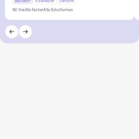
Bachelor
6 Semester
Lehramt
NC-frei
Alle Fächer
Alle Schulformen